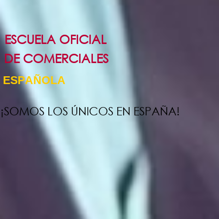
ESCUELA OFICIAL
DE COMERCIALES
E
S
P
A
Ñ
O
L
A
¡SOMOS LOS ÚNICOS EN ESPAÑA!