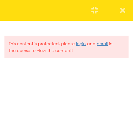
4
La venta
This content is protected, please
login
and
enroll
in
the course to view this content!
2
Prospección y gestión de
cartera de clientes. El perfil
del cliente y su fidelización
10
El primer contacto
Estudio de zonas y mercados
965340625
30 Minutes
info@eoce.es
Las distintas realidades
30 Minutes