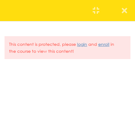
5
Desarrollo personal. ¿Quién
soy y quien quiero llegar a
ser?
This content is protected, please
login
and
enroll
in
the course to view this content!
1
Lenguaje de la venta
10
Nuevas tecnologías
Cuadro de Mando y KPIs
965340625
30 Minutes
info@eoce.es
Business Intelligence
30 Minutes