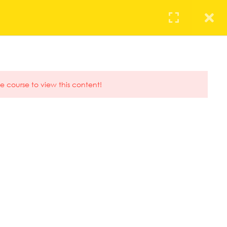
RVICIOS EMPRESARIALES
EMPLEO
EVENTOS
NOTICIAS
e course to view this content!
ENTRADAS RECIENTES
CONVIÉRTETE EN UN
SUPER COMERCIAL
5 CLAVES PARA HACER
UNA PREVISIÓN DE
VENTAS