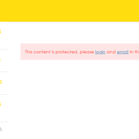
5
LA ESCUELA
FORMACIÓN
SE
This content is protected, please
login
and
enroll
in th
1
NOSOTROS
NUESTRAS SEDES
0
La Escuela
ALICANTE
5
Contacto
MADRID
Noticias
VALENCIA
Empleo
LEÓN
Política de privacidad
VILLENA