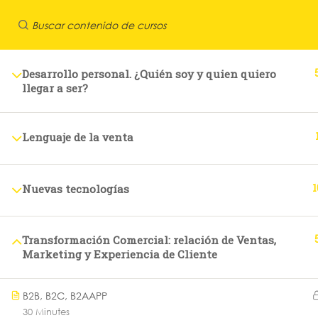
¿Tiene alguna pregunta?
965340625
info@eoce.es
Desarrollo personal. ¿Quién soy y quien quiero
llegar a ser?
Lenguaje de la venta
1
Nuevas tecnologías
Transformación Comercial: relación de Ventas,
Marketing y Experiencia de Cliente
965340625
B2B, B2C, B2AAPP
30 Minutes
info@eoce.es